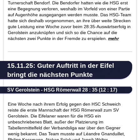
Turnerschaft Bendorf. Die Bendorfer hatten wie die HSG erst
eine Begegnung verloren, weshalb im Vorfeld von einer Partie
auf Augenhöhe ausgegangen werden musste. Das HSG-Team
hatte sich deshalb vorgenommen, an ihre über weite Strecken
gute Leistung eine Woche zuvor beim 28:35-Auswärtserfolg in
Gerolstein anzuknüpfen und sich so die Chance auf die
nächsten zwei Punkte in der Fremde zu erspielen.
mehr
15.11.25: Guter Auftritt in der Eifel
bringt die nächsten Punkte
SV Gerolstein - HSG Römerwall 28 : 35 (12 : 17)
Eine Woche nach ihrem Erfolg gegen den HSC Schweich
reiste die erste Mannschaft der HSG Römerwall zum SV
Gerolstein. Die Eifelaner waren für die HSG ein
unbeschriebenes Blatt, außer der Platzierung im
Tabellenmittelfeld der Verbandsliga war über den Gegner
wenig bekannt. Das Team musste auf Léandre Gnanduillet,
Philipp Kossmann, Atakan Solak und Jannik Walter