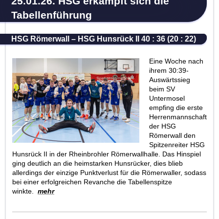
25.01.26. HSG erkämpft sich die
Tabellenführung
HSG Römerwall – HSG Hunsrück II 40 : 36 (20 : 22)
Eine Woche nach
ihrem 30:39-
Auswärtssieg
beim SV
Untermosel
empfing die erste
Herrenmannschaft
der HSG
Römerwall den
Spitzenreiter HSG
Hunsrück II in der Rheinbrohler Römerwallhalle. Das Hinspiel
ging deutlich an die heimstarken Hunsrücker, dies blieb
allerdings der einzige Punktverlust für die Römerwaller, sodass
bei einer erfolgreichen Revanche die Tabellenspitze
winkte.
mehr